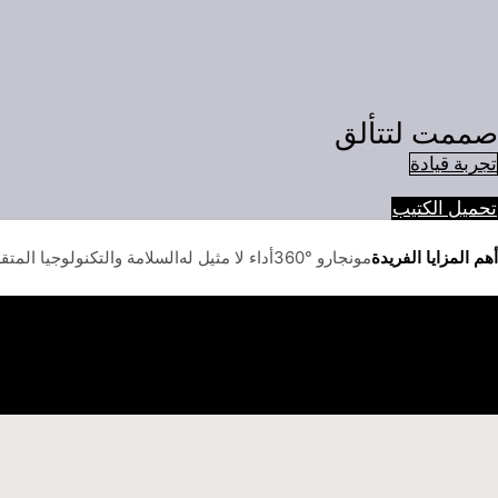
صممت لتتألق
تجربة قيادة
تحميل الكتيب
أهم المزايا الفريدة
مونجارو °360
أداء لا مثيل له
السلامة والتكنولوجيا المتق