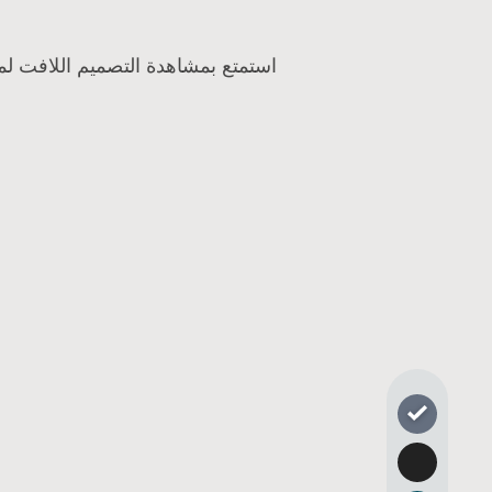
استمتع بمشاهدة التصميم اللافت لمونجارو مع شبك ”Milky Way"، وخطوط الهيكل الأنيق