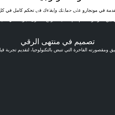
أداء لا مثيل له
قدمة في مونجارو على حمايتك وإبقاءك في تحكم كامل في كل ل
ي بين القوة والتحكم، تم تصميمه لرفع مستوى تجربتك في القياد
تصميم في منتهى الرقي
 ومقصورته الفاخرة التي تنبض بالتكنولوجيا، لتقديم تجربة قيا