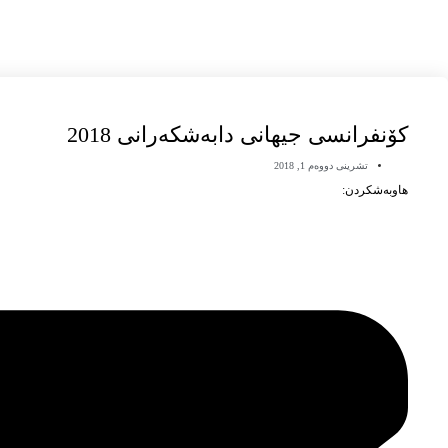
كۆنفرانسی جیهانی دابەشکەرانی 2018
تشرینی دووەم 1, 2018
هاوبەشکردن: