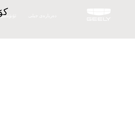
كۆ
دەربارەی جیلی
ئۆتۆمبێل